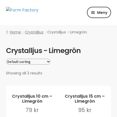
Hoppa
Hoppa
Meny
till
till
navigering
innehåll
Shoppa
Home
Crystalljus
Crystalljus - Limegrön
Färg | Form | Material
Crystalljus - Limegrön
Händelser
Inspiration
Showing all 3 results
Crystalljus 10 cm –
Crystalljus 15 cm –
Limegrön
Limegrön
79
kr
95
kr