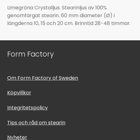
Limegröna Crystalljus. Stearinljus av 100%
genomfärgat stearin. 60 mm diameter (Ø) i
längderna 10, 15 och 20 cm. Brinntid 28-48 timmar.
Form Factory
Om Form Factory of Sweden
Köpvillkor
Integritetspolicy
Tips och råd om stearin
Nyheter