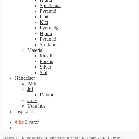
Spindelnät
Pyramid
Platt
Klot
Fyrkantig
Hjärta
Pyramid
Struktur
Material
Metall
Porslin
Silver
Stål
Händelser
Påsk
Jul
Datum
Grav
Utomhus
Inspiration
0
kr
0 varor
Home
/
Cylinderljus
/
Cylinderljus vita Ø44 mm & Ø45 mm