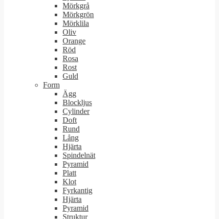
Mörkgrå
Mörkgrön
Mörklila
Oliv
Orange
Röd
Rosa
Rost
Guld
Form
Ägg
Blockljus
Cylinder
Doft
Rund
Lång
Hjärta
Spindelnät
Pyramid
Platt
Klot
Fyrkantig
Hjärta
Pyramid
Struktur