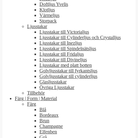
Doftljus Yvelis
Klotljus
Värmeljus
Storpack
Ljusstakar
Ljusstakar till Victorialjus
Ljusstakar till Cylinderljus och Crystalljus
Ljusstakar till Inezljus
Ljusstakar till Spindelnätsljus
Ljusstakar till Fridaljus
Ljusstakar till Divineljus
Ljusstakar med platt botten
Golvljusstakar till fyrkantsljus
Golvljusstakar till cylinderljus
Glasljusstakar
Övriga Ljusstakar
Tillbehör
Färg | Form | Material
Färg
Blå
Bordeaux
Brun
Champagne
Elfenben
Grå