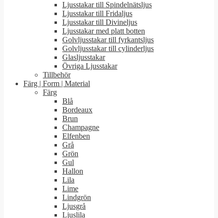
Ljusstakar till Spindelnätsljus
Ljusstakar till Fridaljus
Ljusstakar till Divineljus
Ljusstakar med platt botten
Golvljusstakar till fyrkantsljus
Golvljusstakar till cylinderljus
Glasljusstakar
Övriga Ljusstakar
Tillbehör
Färg | Form | Material
Färg
Blå
Bordeaux
Brun
Champagne
Elfenben
Grå
Grön
Gul
Hallon
Lila
Lime
Lindgrön
Ljusgrå
Ljuslila