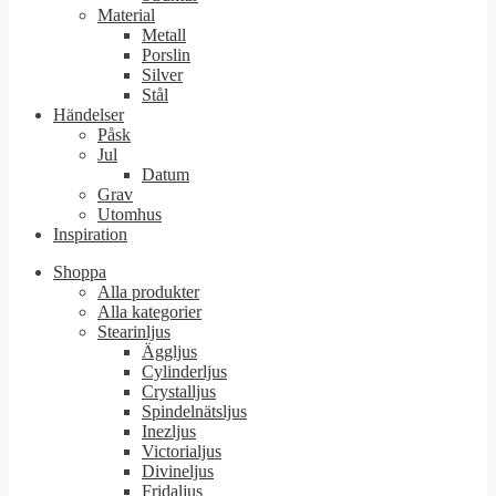
Material
Metall
Porslin
Silver
Stål
Händelser
Påsk
Jul
Datum
Grav
Utomhus
Inspiration
Shoppa
Alla produkter
Alla kategorier
Stearinljus
Äggljus
Cylinderljus
Crystalljus
Spindelnätsljus
Inezljus
Victorialjus
Divineljus
Fridaljus