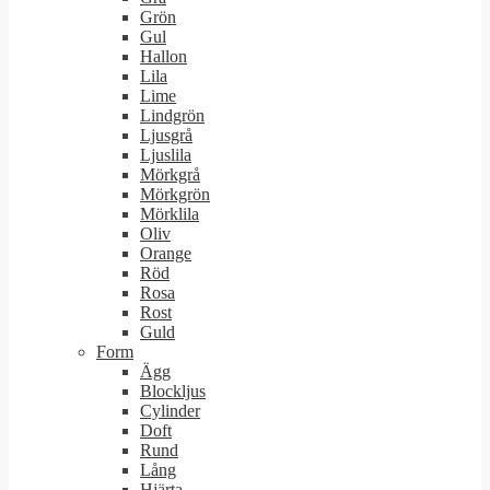
Grön
Gul
Hallon
Lila
Lime
Lindgrön
Ljusgrå
Ljuslila
Mörkgrå
Mörkgrön
Mörklila
Oliv
Orange
Röd
Rosa
Rost
Guld
Form
Ägg
Blockljus
Cylinder
Doft
Rund
Lång
Hjärta