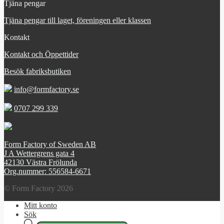
Tjäna pengar
Tjäna pengar till laget, föreningen eller klassen
Kontakt
Kontakt och Öppettider
Besök fabriksbutiken
info@formfactory.se
0707 299 339
Form Factory of Sweden AB
J A Wettergrens gata 4
42130 Västra Frölunda
Org.nummer: 556584-6671
© Form Factory 2026
Mitt konto
Sök
Products