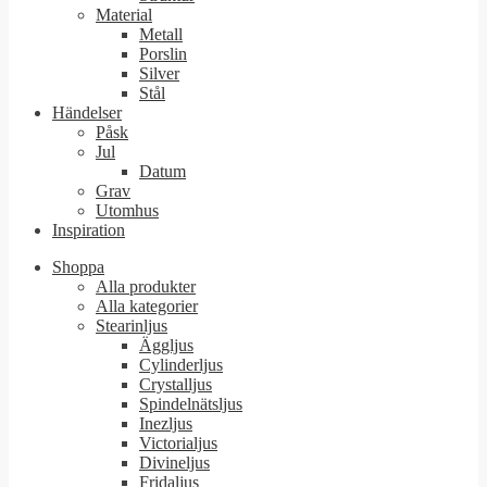
Material
Metall
Porslin
Silver
Stål
Händelser
Påsk
Jul
Datum
Grav
Utomhus
Inspiration
Shoppa
Alla produkter
Alla kategorier
Stearinljus
Äggljus
Cylinderljus
Crystalljus
Spindelnätsljus
Inezljus
Victorialjus
Divineljus
Fridaljus