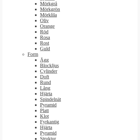
Mörkgrå
Mörkgrön
Mörklila
Oliv
Orange
Röd
Rosa
Rost
Guld
Form
Ägg
Blockljus
Cylinder
Doft
Rund
Lång
Hjärta
Spindelnät
Pyramid
Platt
Klot
Fyrkantig
Hjärta
Pyramid
Struktur