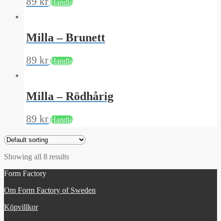
89
kr
Handla
Milla – Brunett
89
kr
Handla
Milla – Rödhårig
89
kr
Handla
Showing all 8 results
Form Factory
Om Form Factory of Sweden
Köpvillkor