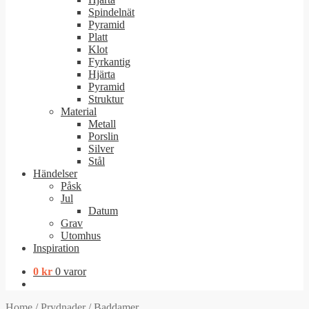
Spindelnät
Pyramid
Platt
Klot
Fyrkantig
Hjärta
Pyramid
Struktur
Material
Metall
Porslin
Silver
Stål
Händelser
Påsk
Jul
Datum
Grav
Utomhus
Inspiration
0
kr
0 varor
Home
/
Prydnader
/
Baddamer