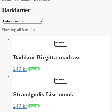
Baddamer
Showing all 8 results
NYHET
Baddam-Birgitta-madrass
249
kr
Handla
NYHET
Strandgodis-Lise-munk
249
kr
Handla