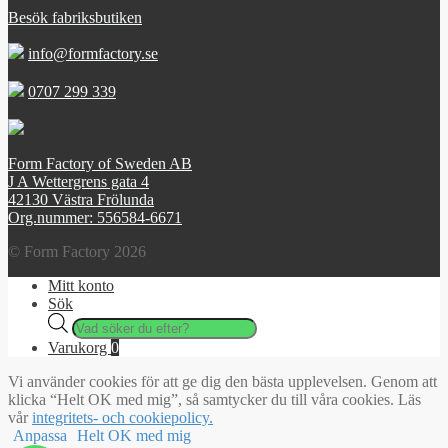
Besök fabriksbutiken
info@formfactory.se
0707 299 339
Form Factory of Sweden AB
J A Wettergrens gata 4
42130 Västra Frölunda
Org.nummer: 556584-6671
© Form Factory 2026
Mitt konto
Sök
Products
search
Varukorg
0
Vi använder cookies för att ge dig den bästa upplevelsen. Genom att
klicka “Helt OK med mig”, så samtycker du till våra cookies. Läs
vår
integritets- och cookiepolicy.
Anpassa
Helt OK med mig