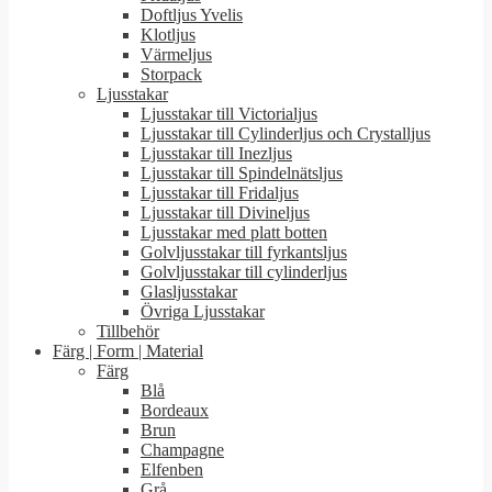
Doftljus Yvelis
Klotljus
Värmeljus
Storpack
Ljusstakar
Ljusstakar till Victorialjus
Ljusstakar till Cylinderljus och Crystalljus
Ljusstakar till Inezljus
Ljusstakar till Spindelnätsljus
Ljusstakar till Fridaljus
Ljusstakar till Divineljus
Ljusstakar med platt botten
Golvljusstakar till fyrkantsljus
Golvljusstakar till cylinderljus
Glasljusstakar
Övriga Ljusstakar
Tillbehör
Färg | Form | Material
Färg
Blå
Bordeaux
Brun
Champagne
Elfenben
Grå