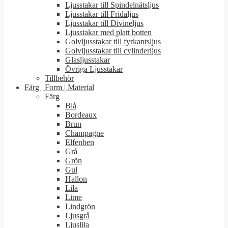
Ljusstakar till Spindelnätsljus
Ljusstakar till Fridaljus
Ljusstakar till Divineljus
Ljusstakar med platt botten
Golvljusstakar till fyrkantsljus
Golvljusstakar till cylinderljus
Glasljusstakar
Övriga Ljusstakar
Tillbehör
Färg | Form | Material
Färg
Blå
Bordeaux
Brun
Champagne
Elfenben
Grå
Grön
Gul
Hallon
Lila
Lime
Lindgrön
Ljusgrå
Ljuslila