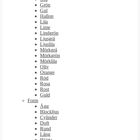
Grön
Gul
Hallon
Lila
Lime
Lindgrön
Ljusgrå
Ljuslila
Mörkgrå
Mörkgrön
Mörklila
Oliv
Orange
Röd
Rosa
Rost
Guld
Form
Ägg
Blockljus
Cylinder
Doft
Rund
Lång
Hjärta