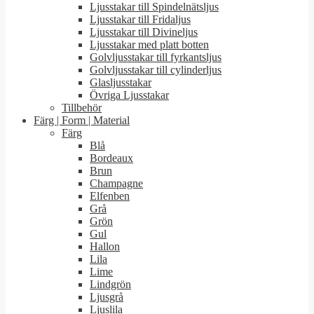
Ljusstakar till Spindelnätsljus
Ljusstakar till Fridaljus
Ljusstakar till Divineljus
Ljusstakar med platt botten
Golvljusstakar till fyrkantsljus
Golvljusstakar till cylinderljus
Glasljusstakar
Övriga Ljusstakar
Tillbehör
Färg | Form | Material
Färg
Blå
Bordeaux
Brun
Champagne
Elfenben
Grå
Grön
Gul
Hallon
Lila
Lime
Lindgrön
Ljusgrå
Ljuslila