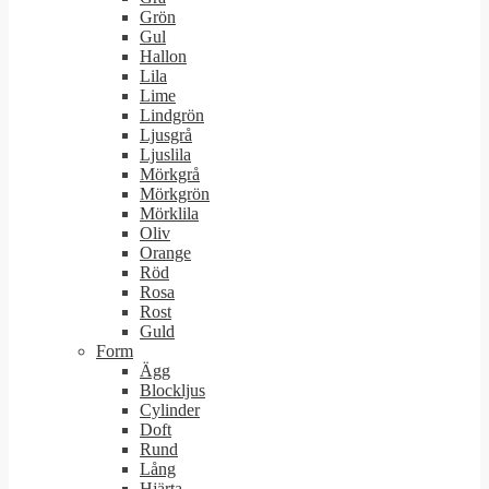
Grön
Gul
Hallon
Lila
Lime
Lindgrön
Ljusgrå
Ljuslila
Mörkgrå
Mörkgrön
Mörklila
Oliv
Orange
Röd
Rosa
Rost
Guld
Form
Ägg
Blockljus
Cylinder
Doft
Rund
Lång
Hjärta