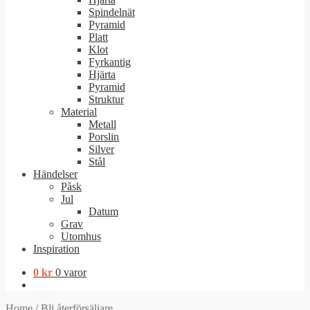
Spindelnät
Pyramid
Platt
Klot
Fyrkantig
Hjärta
Pyramid
Struktur
Material
Metall
Porslin
Silver
Stål
Händelser
Påsk
Jul
Datum
Grav
Utomhus
Inspiration
0
kr
0 varor
Home
/
Bli återförsäljare