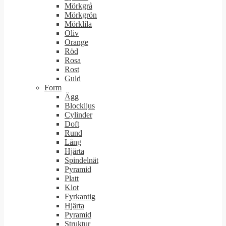
Mörkgrå
Mörkgrön
Mörklila
Oliv
Orange
Röd
Rosa
Rost
Guld
Form
Ägg
Blockljus
Cylinder
Doft
Rund
Lång
Hjärta
Spindelnät
Pyramid
Platt
Klot
Fyrkantig
Hjärta
Pyramid
Struktur