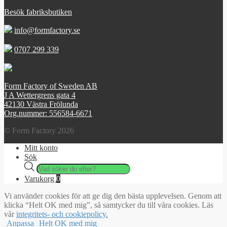
Besök fabriksbutiken
info@formfactory.se
0707 299 339
Form Factory of Sweden AB
J A Wettergrens gata 4
42130 Västra Frölunda
Org.nummer: 556584-6671
© Form Factory 2026
Mitt konto
Sök
Products
search
Varukorg
0
Vi använder cookies för att ge dig den bästa upplevelsen. Genom att
klicka “Helt OK med mig”, så samtycker du till våra cookies. Läs
vår
integritets- och cookiepolicy.
Anpassa
Helt OK med mig