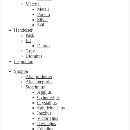
Material
Metall
Porslin
Silver
Stål
Händelser
Påsk
Jul
Datum
Grav
Utomhus
Inspiration
Shoppa
Alla produkter
Alla kategorier
Stearinljus
Äggljus
Cylinderljus
Crystalljus
Spindelnätsljus
Inezljus
Victorialjus
Divineljus
Fridaljus