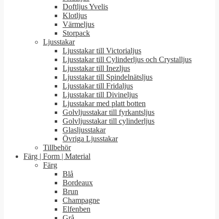
Doftljus Yvelis
Klotljus
Värmeljus
Storpack
Ljusstakar
Ljusstakar till Victorialjus
Ljusstakar till Cylinderljus och Crystalljus
Ljusstakar till Inezljus
Ljusstakar till Spindelnätsljus
Ljusstakar till Fridaljus
Ljusstakar till Divineljus
Ljusstakar med platt botten
Golvljusstakar till fyrkantsljus
Golvljusstakar till cylinderljus
Glasljusstakar
Övriga Ljusstakar
Tillbehör
Färg | Form | Material
Färg
Blå
Bordeaux
Brun
Champagne
Elfenben
Grå