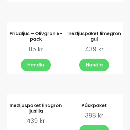
Fridaljus – Olivgrön 5-
Inezljuspaket limegrön
pack
gul
115
kr
439
kr
Handla
Handla
Inezljuspaket lindgrön
Påskpaket
ljuslila
388
kr
439
kr