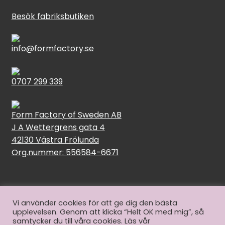
Besök fabriksbutiken
info@formfactory.se
0707 299 339
Form Factory of Sweden AB
J A Wettergrens gata 4
42130 Västra Frölunda
Org.nummer: 556584-6671
Vi använder cookies för att ge dig den bästa
upplevelsen. Genom att klicka “Helt OK med mig”, så
© Form Factory 2026
samtycker du till våra cookies. Läs vår