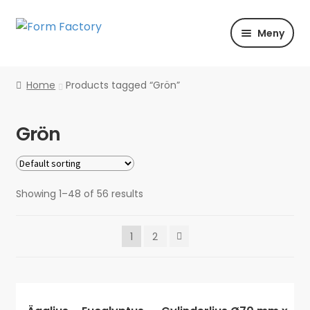
Hoppa
Hoppa
Meny
till
till
navigering
innehåll
Shoppa
Home
Products tagged “Grön”
Färg | Form | Material
Grön
Händelser
Inspiration
Showing 1–48 of 56 results
1
2