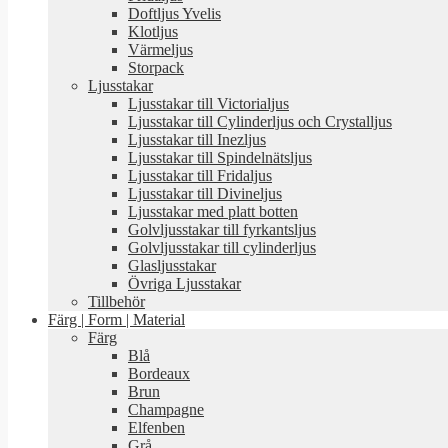
Doftljus Yvelis
Klotljus
Värmeljus
Storpack
Ljusstakar
Ljusstakar till Victorialjus
Ljusstakar till Cylinderljus och Crystalljus
Ljusstakar till Inezljus
Ljusstakar till Spindelnätsljus
Ljusstakar till Fridaljus
Ljusstakar till Divineljus
Ljusstakar med platt botten
Golvljusstakar till fyrkantsljus
Golvljusstakar till cylinderljus
Glasljusstakar
Övriga Ljusstakar
Tillbehör
Färg | Form | Material
Färg
Blå
Bordeaux
Brun
Champagne
Elfenben
Grå