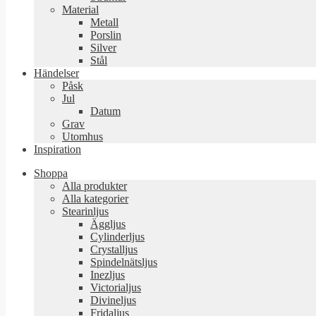
Material
Metall
Porslin
Silver
Stål
Händelser
Påsk
Jul
Datum
Grav
Utomhus
Inspiration
Shoppa
Alla produkter
Alla kategorier
Stearinljus
Äggljus
Cylinderljus
Crystalljus
Spindelnätsljus
Inezljus
Victorialjus
Divineljus
Fridaljus