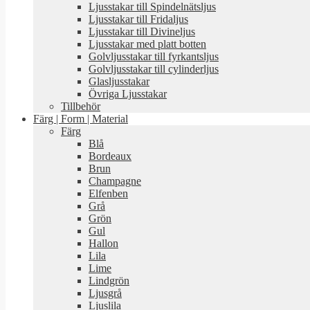
Ljusstakar till Spindelnätsljus
Ljusstakar till Fridaljus
Ljusstakar till Divineljus
Ljusstakar med platt botten
Golvljusstakar till fyrkantsljus
Golvljusstakar till cylinderljus
Glasljusstakar
Övriga Ljusstakar
Tillbehör
Färg | Form | Material
Färg
Blå
Bordeaux
Brun
Champagne
Elfenben
Grå
Grön
Gul
Hallon
Lila
Lime
Lindgrön
Ljusgrå
Ljuslila