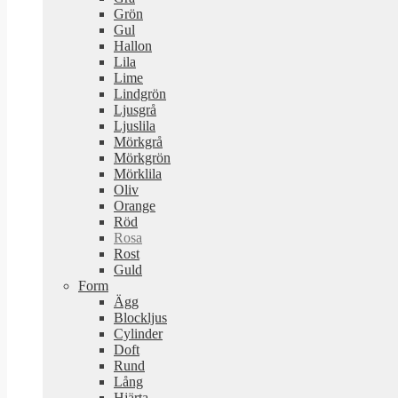
Grön
Gul
Hallon
Lila
Lime
Lindgrön
Ljusgrå
Ljuslila
Mörkgrå
Mörkgrön
Mörklila
Oliv
Orange
Röd
Rosa
Rost
Guld
Form
Ägg
Blockljus
Cylinder
Doft
Rund
Lång
Hjärta