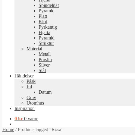
Spindelnät
Pyramid
Platt
Klot
Fyrkantig
Hjärta
Pyramid
Struktur
Material
Metall
Porslin
Silver
Stål
Händelser
Påsk
Jul
Datum
Grav
Utomhus
Inspiration
0
kr
0 varor
Home
/
Products tagged “Rosa”