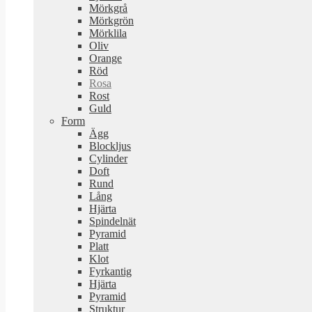
Mörkgrå
Mörkgrön
Mörklila
Oliv
Orange
Röd
Rosa
Rost
Guld
Form
Ägg
Blockljus
Cylinder
Doft
Rund
Lång
Hjärta
Spindelnät
Pyramid
Platt
Klot
Fyrkantig
Hjärta
Pyramid
Struktur