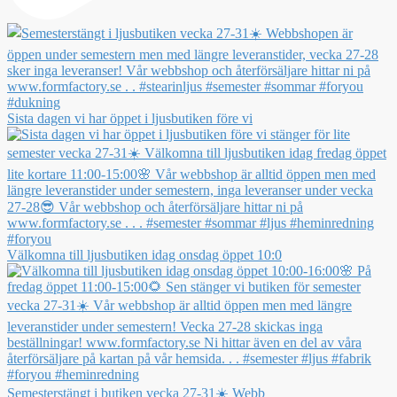
Sista dagen vi har öppet i ljusbutiken före vi
Välkomna till ljusbutiken idag onsdag öppet 10:0
Semesterstängt i butiken vecka 27-31☀️ Webb