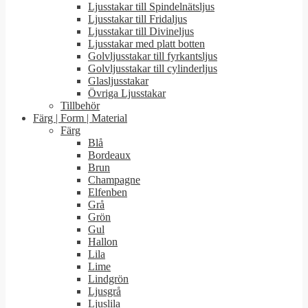
Ljusstakar till Spindelnätsljus
Ljusstakar till Fridaljus
Ljusstakar till Divineljus
Ljusstakar med platt botten
Golvljusstakar till fyrkantsljus
Golvljusstakar till cylinderljus
Glasljusstakar
Övriga Ljusstakar
Tillbehör
Färg | Form | Material
Färg
Blå
Bordeaux
Brun
Champagne
Elfenben
Grå
Grön
Gul
Hallon
Lila
Lime
Lindgrön
Ljusgrå
Ljuslila