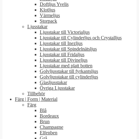
Doftljus Yvelis
Klotljus
Värmeljus
Storpack
Ljusstakar
Ljusstakar till Victorialjus
Ljusstakar till Cylinderljus och Crystalljus
Ljusstakar till Inezljus
Ljusstakar till Spindelnätsljus
Ljusstakar till Fridaljus
Ljusstakar till Divineljus
Ljusstakar med platt botten
Golvljusstakar till fyrkantsljus
Golvljusstakar till cylinderljus
Glasljusstakar
Övriga Ljusstakar
Tillbehör
Färg | Form | Material
Färg
Blå
Bordeaux
Brun
Champagne
Elfenben
Grå