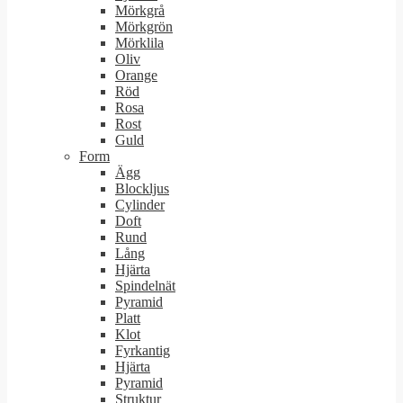
Mörkgrå
Mörkgrön
Mörklila
Oliv
Orange
Röd
Rosa
Rost
Guld
Form
Ägg
Blockljus
Cylinder
Doft
Rund
Lång
Hjärta
Spindelnät
Pyramid
Platt
Klot
Fyrkantig
Hjärta
Pyramid
Struktur