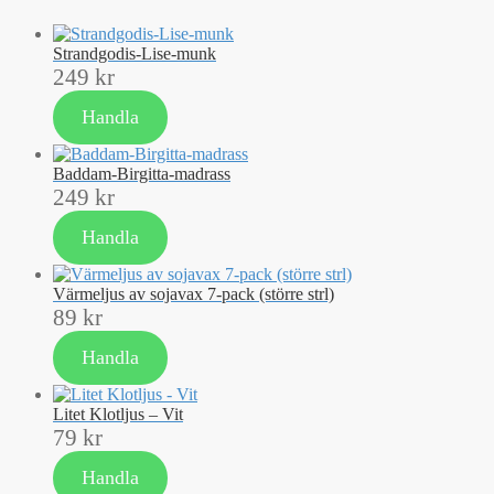
Strandgodis-Lise-munk
249
kr
Handla
Baddam-Birgitta-madrass
249
kr
Handla
Värmeljus av sojavax 7-pack (större strl)
89
kr
Handla
Litet Klotljus – Vit
79
kr
Handla