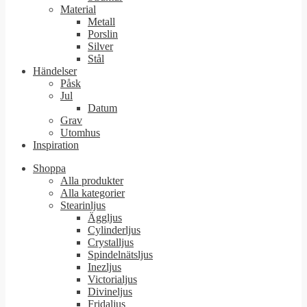
Material
Metall
Porslin
Silver
Stål
Händelser
Påsk
Jul
Datum
Grav
Utomhus
Inspiration
Shoppa
Alla produkter
Alla kategorier
Stearinljus
Äggljus
Cylinderljus
Crystalljus
Spindelnätsljus
Inezljus
Victorialjus
Divineljus
Fridaljus