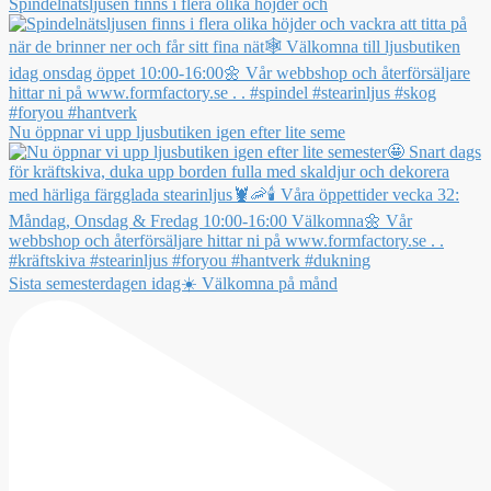
Spindelnätsljusen finns i flera olika höjder och
Nu öppnar vi upp ljusbutiken igen efter lite seme
Sista semesterdagen idag☀️ Välkomna på månd