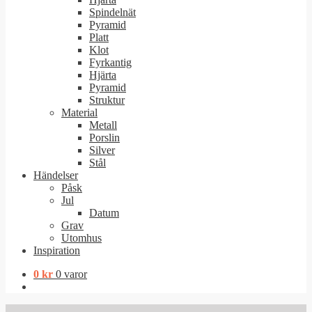
Spindelnät
Pyramid
Platt
Klot
Fyrkantig
Hjärta
Pyramid
Struktur
Material
Metall
Porslin
Silver
Stål
Händelser
Påsk
Jul
Datum
Grav
Utomhus
Inspiration
0
kr
0 varor