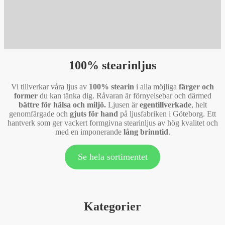
100% stearinljus
Vi tillverkar våra ljus av
100% stearin
i alla möjliga
färger och
former
du kan tänka dig. Råvaran är förnyelsebar och därmed
bättre för hälsa och miljö.
Ljusen är
egentillverkade
, helt
genomfärgade och
gjuts för hand
på ljusfabriken i Göteborg. Ett
hantverk som ger vackert formgivna stearinljus av hög kvalitet och
med en imponerande
lång brinntid
.
Se hela sortimentet
Kategorier