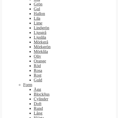
Grön
Gul
Hallon
Lila
Lime
Lindgrön
Ljusgrå
Ljuslila
Mörkgrå
Mörkgrön
Mörklila
Oliv
Orange
Röd
Rosa
Rost
Guld
Form
Ägg
Blockljus
Cylinder
Doft
Rund
Lång
Hjärta