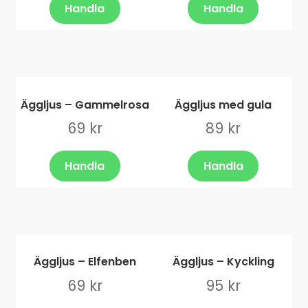
a
Handla
Handla
e
Spindelnätsljus
u
n
n
y
Inezljus
d
e
Victorialjus
r
Äggljus – Gammelrosa
Äggljus med gula
m
e
Divineljus
69
kr
89
kr
n
y
Fridaljus
Handla
Handla
Doftljus Yvelis
Klotljus
Äggljus – Elfenben
Äggljus – Kyckling
Värmeljus
69
kr
95
kr
Storpack