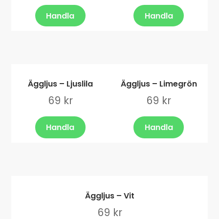
e
n
y
r
Handla
Handla
d
m
e
e
r
n
m
y
e
n
Äggljus – Ljuslila
Äggljus – Limegrön
y
69
kr
69
kr
Handla
Handla
Äggljus – Vit
69
kr