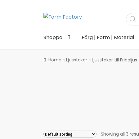
Produ
Hoppa
Hoppa
searc
till
till
navigering
innehåll
Shoppa
Färg | Form | Material
Home
Ljusstakar
Ljusstakar till Fridaljus
Showing all 3 resu