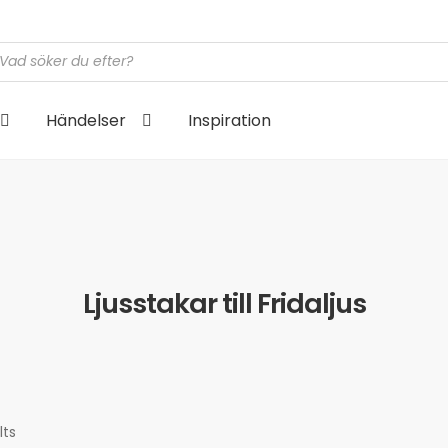
cts
h
Händelser
Inspiration
Ljusstakar till Fridaljus
lts