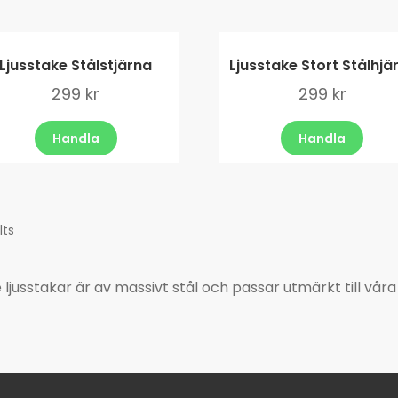
Ljusstake Stålstjärna
Ljusstake Stort Stålhjä
299
kr
299
kr
Handla
Handla
lts
usstakar är av massivt stål och passar utmärkt till våra F