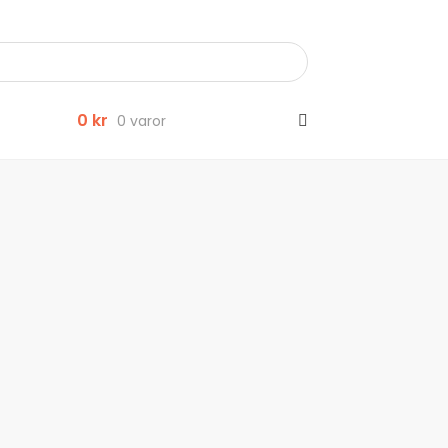
0
kr
0 varor