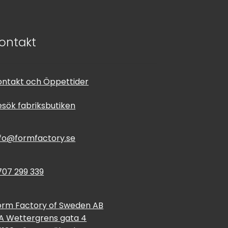
ontakt
ontakt och Öppettider
esök fabriksbutiken
nfo@formfactory.se
707 299 339
orm Factory of Sweden AB
 A Wettergrens gata 4