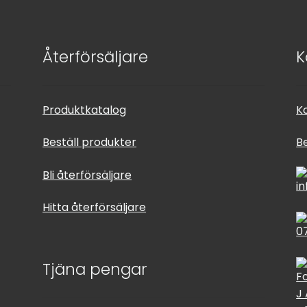
Återförsäljare
K
Produktkatalog
K
Beställ produkter
B
Bli återförsäljare
i
Hitta återförsäljare
0
Tjäna pengar
F
J