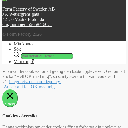
Form Factory of Sweden AB
J A Wettergrens gata 4
42130 Västra Frölunda
Org.nummer: 556584-6671
© Form Factory 2026
Mitt konto
Sök
Products
search
Varukorg
0
Vi använder cookies för att ge dig den bästa upplevelsen. Genom att
klicka “Helt OK med mig”, så samtycker du till våra cookies. Läs
vår
integritets- och cookiepolicy.
Anpassa
Helt OK med mig
Stäng
Cookies - översikt
Denna webbplats använder cookies för att förbättra din upplevelse