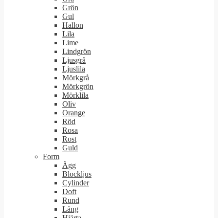
Grön
Gul
Hallon
Lila
Lime
Lindgrön
Ljusgrå
Ljuslila
Mörkgrå
Mörkgrön
Mörklila
Oliv
Orange
Röd
Rosa
Rost
Guld
Form
Ägg
Blockljus
Cylinder
Doft
Rund
Lång
Hjärta