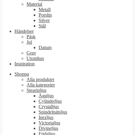
Material
Metall
Porslin
Silver
Stål
Händelser
Påsk
Jul
Datum
Grav
Utomhus
Inspiration
Shoppa
Alla produkter
Alla kategorier
Stearinljus
Äggljus
Cylinderljus
Crystalljus
Spindelnätsljus
Inezljus
Victorialjus
Divineljus
Fridaljus