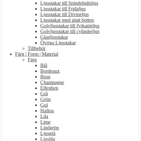
Ljusstakar till Spindelnätsljus
Ljusstakar till Fridaljus
Ljusstakar till Divineljus
Ljusstakar med platt botten
Golvljusstakar till fyrkantsljus
Golvljusstakar till cylinderljus
Glasljusstakar
Övriga Ljusstakar
Tillbehör
Färg | Form | Material
Färg
Blå
Bordeaux
Brun
Champagne
Elfenben
Grå
Grön
Gul
Hallon
Lila
Lime
Lindgrön
Ljusgrå
Ljuslila