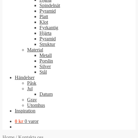
Spindelnät
Pyramid
Platt
Klot
Fyrkantig
Hjärta
Pyramid
Struktur
Material
Metall
Porslin
Silver
Stål
Händelser
Påsk
Jul
Datum
Grav
Utomhus
Inspiration
0
kr
0 varor
Home
/
Kontakta oss