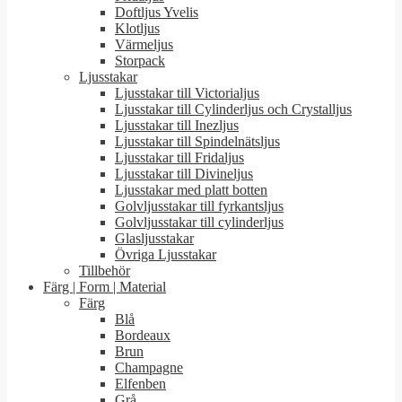
Doftljus Yvelis
Klotljus
Värmeljus
Storpack
Ljusstakar
Ljusstakar till Victorialjus
Ljusstakar till Cylinderljus och Crystalljus
Ljusstakar till Inezljus
Ljusstakar till Spindelnätsljus
Ljusstakar till Fridaljus
Ljusstakar till Divineljus
Ljusstakar med platt botten
Golvljusstakar till fyrkantsljus
Golvljusstakar till cylinderljus
Glasljusstakar
Övriga Ljusstakar
Tillbehör
Färg | Form | Material
Färg
Blå
Bordeaux
Brun
Champagne
Elfenben
Grå