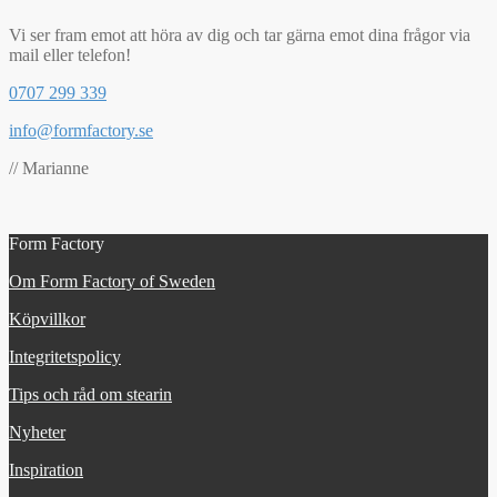
Vi ser fram emot att höra av dig och tar gärna emot dina frågor via
mail eller telefon!
0707 299 339
info@formfactory.se
// Marianne
Form Factory
Om Form Factory of Sweden
Köpvillkor
Integritetspolicy
Tips och råd om stearin
Nyheter
Inspiration