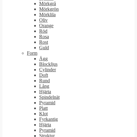
Mörkgrå
Mörkgrön
Mörklila
Oliv
Orange
Röd
Rosa
Rost
Guld
Form
Ägg
Blockljus
Cylinder
Doft
Rund
Lång
Hjärta
Spindelnät
Pyramid
Platt
Klot
Fyrkantig
Hjärta
Pyramid
Struktur