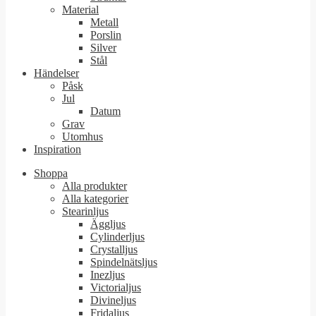
Material
Metall
Porslin
Silver
Stål
Händelser
Påsk
Jul
Datum
Grav
Utomhus
Inspiration
Shoppa
Alla produkter
Alla kategorier
Stearinljus
Äggljus
Cylinderljus
Crystalljus
Spindelnätsljus
Inezljus
Victorialjus
Divineljus
Fridaljus