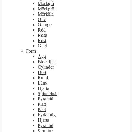
Mörkgrå
Mörkgrön
Mörklila
Oliv
Orange
Röd
Rosa
Rost
Guld
Form
Ägg
Blockljus
Cylinder
Doft
Rund
Lång
Hjärta
Spindelnät
Pyramid
Platt
Klot
Fyrkantig
Hjärta
Pyramid
Struktur