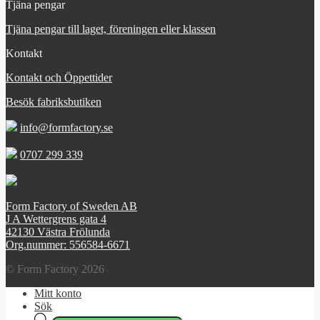
Tjäna pengar
Tjäna pengar till laget, föreningen eller klassen
Kontakt
Kontakt och Öppettider
Besök fabriksbutiken
info@formfactory.se
0707 299 339
Form Factory of Sweden AB
J A Wettergrens gata 4
42130 Västra Frölunda
Org.nummer: 556584-6671
© Form Factory 2026
Mitt konto
Sök
Products