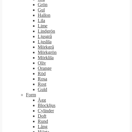
Grön
Gul
Hallon
Lila
Lime
Lindgrön
Ljusgrå
Ljuslila
Mörkgrå
Mörkgrön
Mörklila
Oliv
Orange
Röd
Rosa
Rost
Guld
Form
Ägg
Blockljus
Cylinder
Doft
Rund
Lång
Hjärta