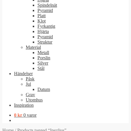
Spindelnät
Pyramid
Platt
Klot
Fyrkantig
Hjärta
Pyramid
Struktur
Material
Metall
Porslin
Silver
Stål
Händelser
Påsk
Jul
Datum
Grav
Utomhus
Inspiration
0
kr
0 varor
Home
/
Products tagged “Inezljus”