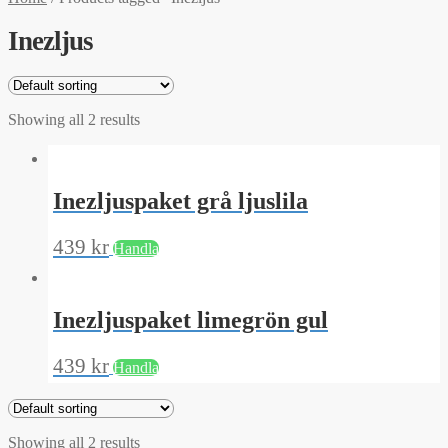
Inezljus
Showing all 2 results
Inezljuspaket grå ljuslila
439
kr
Handla
Inezljuspaket limegrön gul
439
kr
Handla
Showing all 2 results