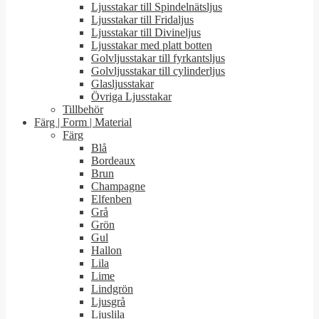
Ljusstakar till Spindelnätsljus
Ljusstakar till Fridaljus
Ljusstakar till Divineljus
Ljusstakar med platt botten
Golvljusstakar till fyrkantsljus
Golvljusstakar till cylinderljus
Glasljusstakar
Övriga Ljusstakar
Tillbehör
Färg | Form | Material
Färg
Blå
Bordeaux
Brun
Champagne
Elfenben
Grå
Grön
Gul
Hallon
Lila
Lime
Lindgrön
Ljusgrå
Ljuslila