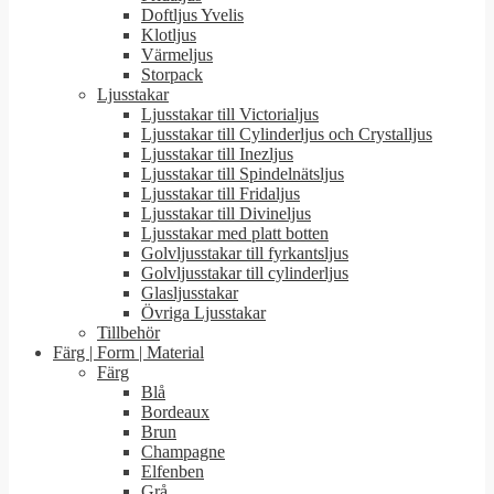
Doftljus Yvelis
Klotljus
Värmeljus
Storpack
Ljusstakar
Ljusstakar till Victorialjus
Ljusstakar till Cylinderljus och Crystalljus
Ljusstakar till Inezljus
Ljusstakar till Spindelnätsljus
Ljusstakar till Fridaljus
Ljusstakar till Divineljus
Ljusstakar med platt botten
Golvljusstakar till fyrkantsljus
Golvljusstakar till cylinderljus
Glasljusstakar
Övriga Ljusstakar
Tillbehör
Färg | Form | Material
Färg
Blå
Bordeaux
Brun
Champagne
Elfenben
Grå