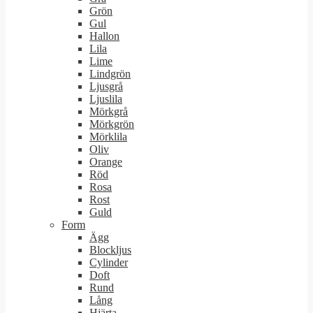
Grön
Gul
Hallon
Lila
Lime
Lindgrön
Ljusgrå
Ljuslila
Mörkgrå
Mörkgrön
Mörklila
Oliv
Orange
Röd
Rosa
Rost
Guld
Form
Ägg
Blockljus
Cylinder
Doft
Rund
Lång
Hjärta