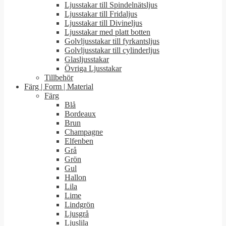
Ljusstakar till Spindelnätsljus
Ljusstakar till Fridaljus
Ljusstakar till Divineljus
Ljusstakar med platt botten
Golvljusstakar till fyrkantsljus
Golvljusstakar till cylinderljus
Glasljusstakar
Övriga Ljusstakar
Tillbehör
Färg | Form | Material
Färg
Blå
Bordeaux
Brun
Champagne
Elfenben
Grå
Grön
Gul
Hallon
Lila
Lime
Lindgrön
Ljusgrå
Ljuslila