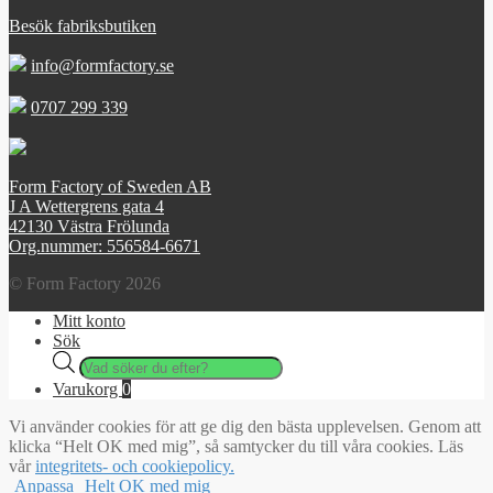
Besök fabriksbutiken
info@formfactory.se
0707 299 339
Form Factory of Sweden AB
J A Wettergrens gata 4
42130 Västra Frölunda
Org.nummer: 556584-6671
© Form Factory 2026
Mitt konto
Sök
Products
search
Varukorg
0
Vi använder cookies för att ge dig den bästa upplevelsen. Genom att
klicka “Helt OK med mig”, så samtycker du till våra cookies. Läs
vår
integritets- och cookiepolicy.
Anpassa
Helt OK med mig