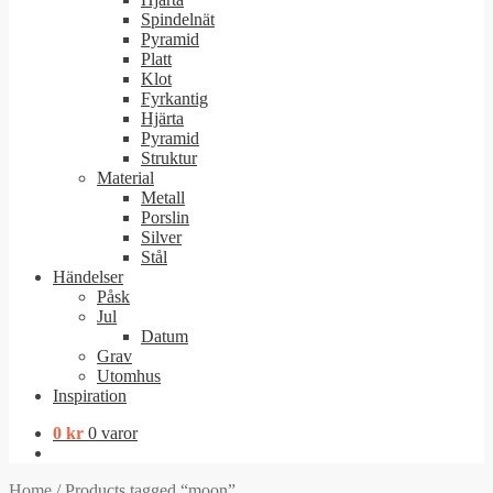
Spindelnät
Pyramid
Platt
Klot
Fyrkantig
Hjärta
Pyramid
Struktur
Material
Metall
Porslin
Silver
Stål
Händelser
Påsk
Jul
Datum
Grav
Utomhus
Inspiration
0
kr
0 varor
Home
/
Products tagged “moon”