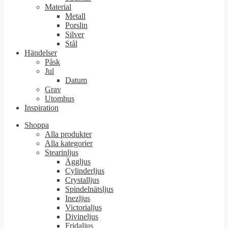
Material
Metall
Porslin
Silver
Stål
Händelser
Påsk
Jul
Datum
Grav
Utomhus
Inspiration
Shoppa
Alla produkter
Alla kategorier
Stearinljus
Äggljus
Cylinderljus
Crystalljus
Spindelnätsljus
Inezljus
Victorialjus
Divineljus
Fridaljus