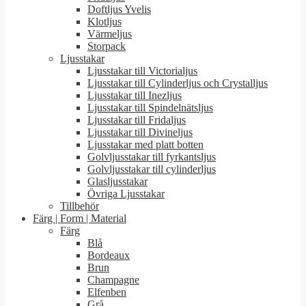
Doftljus Yvelis
Klotljus
Värmeljus
Storpack
Ljusstakar
Ljusstakar till Victorialjus
Ljusstakar till Cylinderljus och Crystalljus
Ljusstakar till Inezljus
Ljusstakar till Spindelnätsljus
Ljusstakar till Fridaljus
Ljusstakar till Divineljus
Ljusstakar med platt botten
Golvljusstakar till fyrkantsljus
Golvljusstakar till cylinderljus
Glasljusstakar
Övriga Ljusstakar
Tillbehör
Färg | Form | Material
Färg
Blå
Bordeaux
Brun
Champagne
Elfenben
Grå