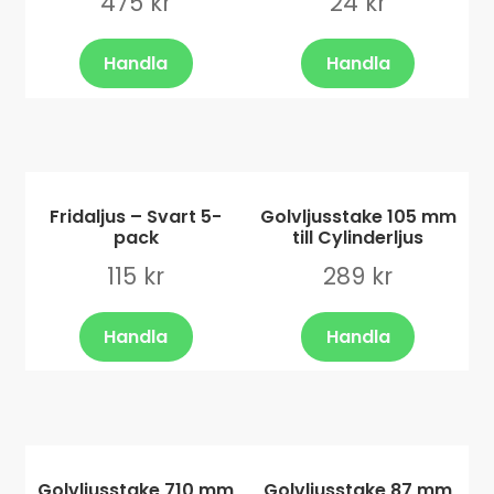
475
kr
24
kr
Handla
Handla
Fridaljus – Svart 5-
Golvljusstake 105 mm
pack
till Cylinderljus
115
kr
289
kr
Handla
Handla
Golvljusstake 710 mm
Golvljusstake 87 mm