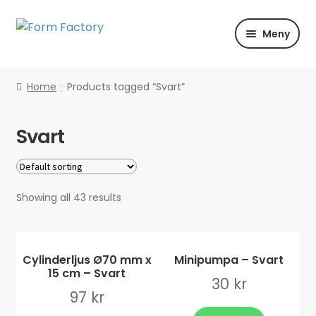
Hoppa
Hoppa
Meny
till
till
navigering
innehåll
Shoppa
Home
Products tagged “Svart”
Färg | Form | Material
Svart
Händelser
Inspiration
Showing all 43 results
Cylinderljus Ø70 mm x
Minipumpa – Svart
15 cm – Svart
30
kr
97
kr