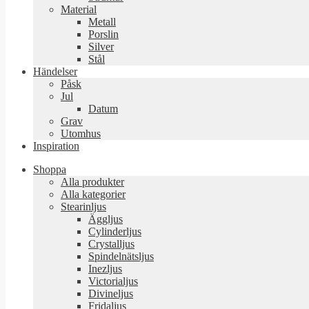
Material
Metall
Porslin
Silver
Stål
Händelser
Påsk
Jul
Datum
Grav
Utomhus
Inspiration
Shoppa
Alla produkter
Alla kategorier
Stearinljus
Äggljus
Cylinderljus
Crystalljus
Spindelnätsljus
Inezljus
Victorialjus
Divineljus
Fridaljus