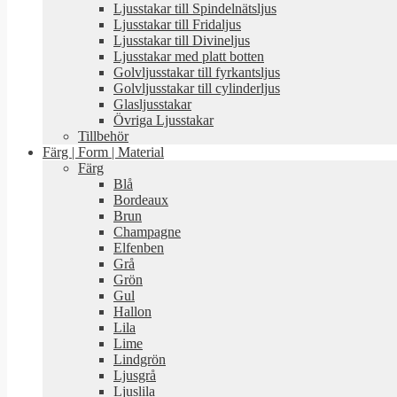
Ljusstakar till Spindelnätsljus
Ljusstakar till Fridaljus
Ljusstakar till Divineljus
Ljusstakar med platt botten
Golvljusstakar till fyrkantsljus
Golvljusstakar till cylinderljus
Glasljusstakar
Övriga Ljusstakar
Tillbehör
Färg | Form | Material
Färg
Blå
Bordeaux
Brun
Champagne
Elfenben
Grå
Grön
Gul
Hallon
Lila
Lime
Lindgrön
Ljusgrå
Ljuslila