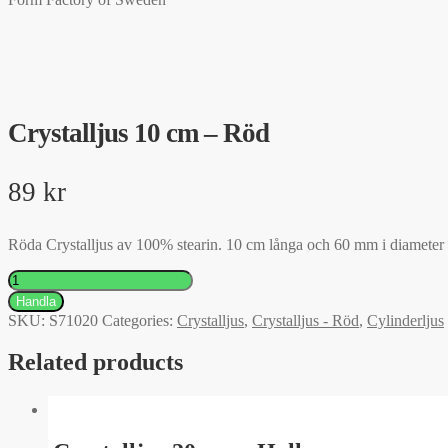
Crystalljus 10 cm – Röd
89
kr
Röda Crystalljus av 100% stearin. 10 cm långa och 60 mm i diameter 
Crystalljus
10
Handla
cm
SKU:
S71020
Categories:
Crystalljus
,
Crystalljus - Röd
,
Cylinderljus
-
Röd
Related products
quantity