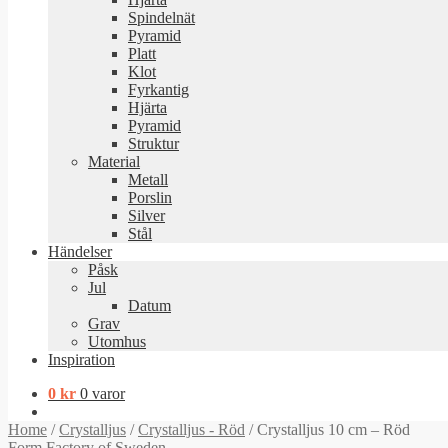
Spindelnät
Pyramid
Platt
Klot
Fyrkantig
Hjärta
Pyramid
Struktur
Material
Metall
Porslin
Silver
Stål
Händelser
Påsk
Jul
Datum
Grav
Utomhus
Inspiration
0
kr
0 varor
Home
/
Crystalljus
/
Crystalljus - Röd
/
Crystalljus 10 cm – Röd
Form Factory of Sweden