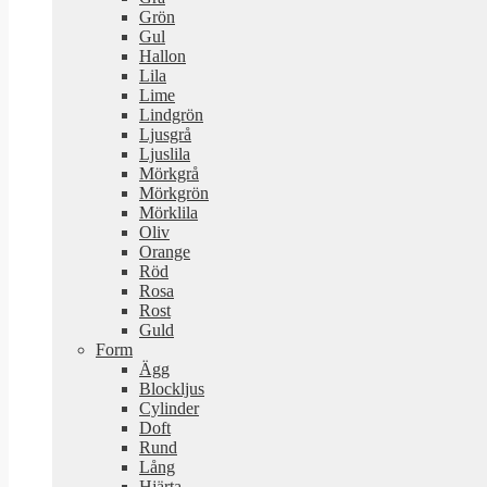
Grön
Gul
Hallon
Lila
Lime
Lindgrön
Ljusgrå
Ljuslila
Mörkgrå
Mörkgrön
Mörklila
Oliv
Orange
Röd
Rosa
Rost
Guld
Form
Ägg
Blockljus
Cylinder
Doft
Rund
Lång
Hjärta