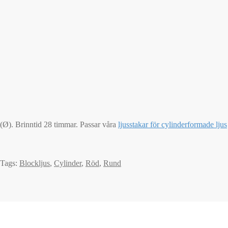
(Ø). Brinntid 28 timmar. Passar våra
ljusstakar för cylinderformade ljus
Tags:
Blockljus
,
Cylinder
,
Röd
,
Rund