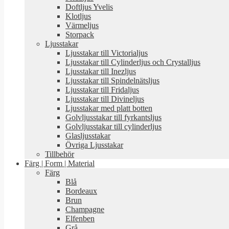
Doftljus Yvelis
Klotljus
Värmeljus
Storpack
Ljusstakar
Ljusstakar till Victorialjus
Ljusstakar till Cylinderljus och Crystalljus
Ljusstakar till Inezljus
Ljusstakar till Spindelnätsljus
Ljusstakar till Fridaljus
Ljusstakar till Divineljus
Ljusstakar med platt botten
Golvljusstakar till fyrkantsljus
Golvljusstakar till cylinderljus
Glasljusstakar
Övriga Ljusstakar
Tillbehör
Färg | Form | Material
Färg
Blå
Bordeaux
Brun
Champagne
Elfenben
Grå