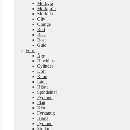
Mörkgrå
Mörkgrön
Mörklila
Oliv
Orange
Röd
Rosa
Rost
Guld
Form
Ägg
Blockljus
Cylinder
Doft
Rund
Lång
Hjärta
Spindelnät
Pyramid
Platt
Klot
Fyrkantig
Hjärta
Pyramid
Struktur