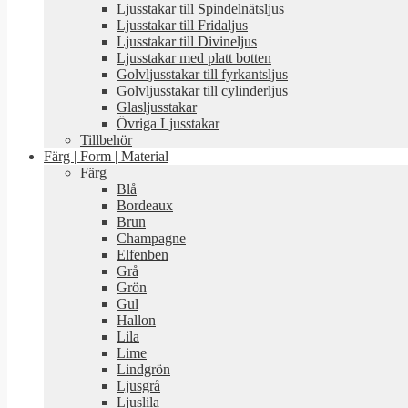
Ljusstakar till Spindelnätsljus
Ljusstakar till Fridaljus
Ljusstakar till Divineljus
Ljusstakar med platt botten
Golvljusstakar till fyrkantsljus
Golvljusstakar till cylinderljus
Glasljusstakar
Övriga Ljusstakar
Tillbehör
Färg | Form | Material
Färg
Blå
Bordeaux
Brun
Champagne
Elfenben
Grå
Grön
Gul
Hallon
Lila
Lime
Lindgrön
Ljusgrå
Ljuslila