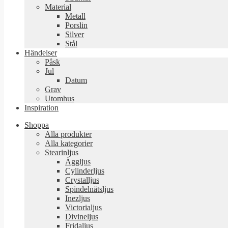
Material
Metall
Porslin
Silver
Stål
Händelser
Påsk
Jul
Datum
Grav
Utomhus
Inspiration
Shoppa
Alla produkter
Alla kategorier
Stearinljus
Äggljus
Cylinderljus
Crystalljus
Spindelnätsljus
Inezljus
Victorialjus
Divineljus
Fridaljus