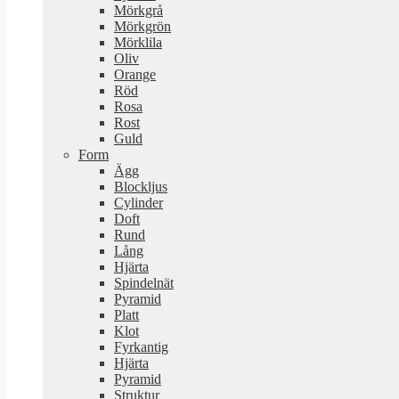
Mörkgrå
Mörkgrön
Mörklila
Oliv
Orange
Röd
Rosa
Rost
Guld
Form
Ägg
Blockljus
Cylinder
Doft
Rund
Lång
Hjärta
Spindelnät
Pyramid
Platt
Klot
Fyrkantig
Hjärta
Pyramid
Struktur