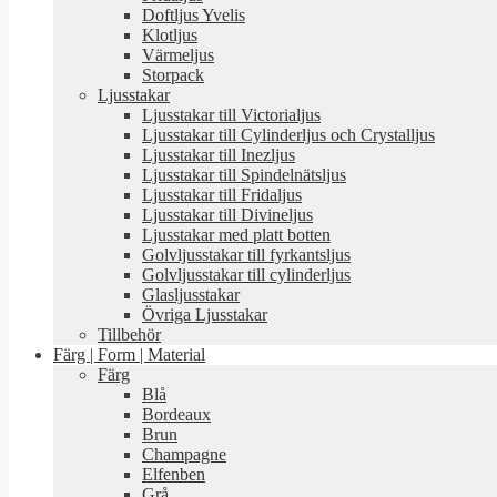
Doftljus Yvelis
Klotljus
Värmeljus
Storpack
Ljusstakar
Ljusstakar till Victorialjus
Ljusstakar till Cylinderljus och Crystalljus
Ljusstakar till Inezljus
Ljusstakar till Spindelnätsljus
Ljusstakar till Fridaljus
Ljusstakar till Divineljus
Ljusstakar med platt botten
Golvljusstakar till fyrkantsljus
Golvljusstakar till cylinderljus
Glasljusstakar
Övriga Ljusstakar
Tillbehör
Färg | Form | Material
Färg
Blå
Bordeaux
Brun
Champagne
Elfenben
Grå