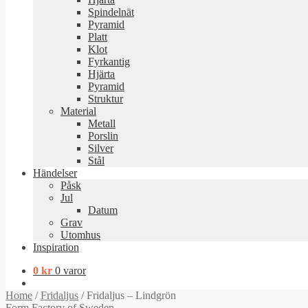
Spindelnät
Pyramid
Platt
Klot
Fyrkantig
Hjärta
Pyramid
Struktur
Material
Metall
Porslin
Silver
Stål
Händelser
Påsk
Jul
Datum
Grav
Utomhus
Inspiration
0
kr
0 varor
Home
/
Fridaljus
/
Fridaljus – Lindgrön
Form Factory of Sweden