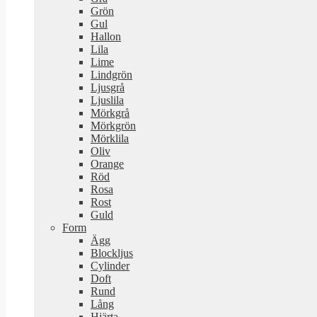
Grön
Gul
Hallon
Lila
Lime
Lindgrön
Ljusgrå
Ljuslila
Mörkgrå
Mörkgrön
Mörklila
Oliv
Orange
Röd
Rosa
Rost
Guld
Form
Ägg
Blockljus
Cylinder
Doft
Rund
Lång
Hjärta