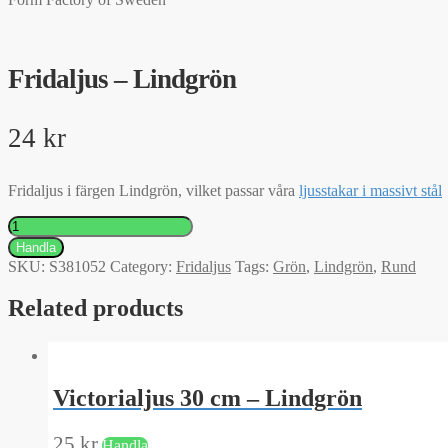
Fridaljus – Lindgrön
24
kr
Fridaljus i färgen Lindgrön, vilket passar våra
ljusstakar i massivt stål
Fridaljus
-
Handla
Lindgrön
SKU:
S381052
Category:
Fridaljus
Tags:
Grön
,
Lindgrön
,
Rund
quantity
Related products
Victorialjus 30 cm – Lindgrön
25
kr
Handla