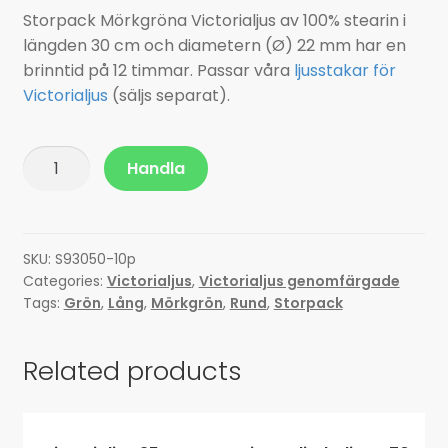
n
Storpack Mörkgröna Victorialjus av 100% stearin i
e
r
d
längden 30 cm och diametern (Ø) 22 mm har en
n
m
e
brinntid på 12 timmar. Passar våra
ljusstakar för
y
e
r
Victorialjus
(säljs separat).
n
m
y
e
n
Victorialjus
Handla
y
30
cm
-
Mörkgrön
SKU:
S93050-10p
Categories:
Victorialjus
,
Victorialjus genomfärgade
10-
Tags:
Grön
,
Lång
,
Mörkgrön
,
Rund
,
Storpack
pack
quantity
Related products