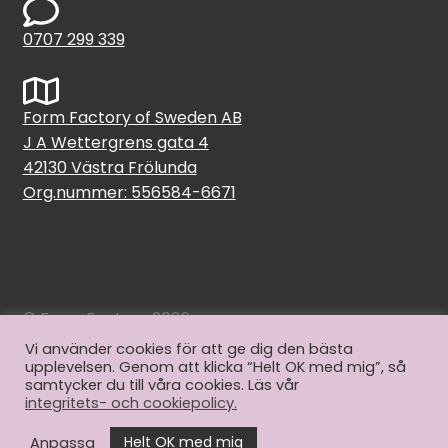
0707 299 339
Form Factory of Sweden AB
J A Wettergrens gata 4
42130 Västra Frölunda
Org.nummer: 556584-6671
© Form Factory 2026
Vi använder cookies för att ge dig den bästa
upplevelsen. Genom att klicka “Helt OK med mig”, så
samtycker du till våra cookies. Läs vår
integritets- och cookiepolicy.
Helt OK med mig
Anpassa
0