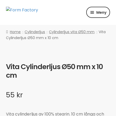
Hoppa
Hoppa
Meny
till
till
navigering
innehåll
Shoppa
Home
Cylinderljus
Cylinderljus vita Ø50 mm
Vita
Cylinderljus Ø50 mm x 10 cm
Färg | Form | Material
Händelser
Vita Cylinderljus Ø50 mm x 10
Inspiration
cm
55
kr
Vita cylinderljus av 100% stearin. 10 cm långa och