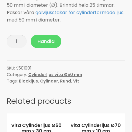
50 mm i diameter (Ø). Brinntid hela 25 timmar.
Passar våra
golvljusstakar för cylinderformade ljus
med 50 mm i diameter.
Vita
Handla
Cylinderljus
Ø50
mm
x
SKU:
S501001
Category:
Cylinderljus vita Ø50 mm
10
Tags:
Blockljus
,
Cylinder
,
Rund
,
Vit
cm
quantity
Related products
Vita Cylinderljus Ø60
Vita Cylinderljus Ø70
mm x 30 cm
mm x 10 cm