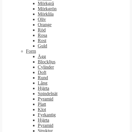
Mörkgrå
Mörkgrön
Mörklila
Oliv
Orange
Röd
Rosa
Rost
Guld
Form
Ägg
Blockljus
Cylinder
Doft
Rund
Lång
Hjärta
Spindelnät
Pyramid
Platt
Klot
Fyrkantig
Hjärta
Pyramid
Struktur