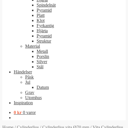
Spindelnät
Pyramid
Platt
Klot
Fyrkantig
Hjärta
Pyramid
Struktur
Material
Metall
Porslin
Silver
Stål
Händelser
Påsk
Jul
Datum
Grav
Utomhus
Inspiration
0
kr
0 varor
Home
/
Cylinderljus
/
Cylinderljus vita Ø70 mm
/
Vita Cylinderljus