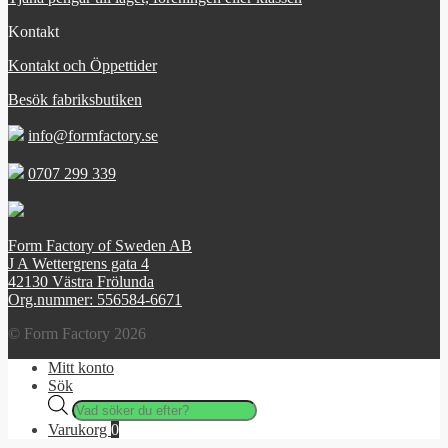
Kontakt
Kontakt och Öppettider
Besök fabriksbutiken
info@formfactory.se
0707 299 339
Form Factory of Sweden AB
J A Wettergrens gata 4
42130 Västra Frölunda
Org.nummer: 556584-6671
© Form Factory 2026
Mitt konto
Sök
Products
search
Varukorg
0