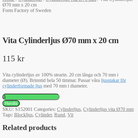
Ø70 mm x 20 cm
Form Factory of Sweden
Vita Cylinderljus Ø70 mm x 20 cm
115
kr
Vita cylinderljus av 100% stearin. 20 cm långa och 70 mm i
diameter (Ø). Brinntid hela 50 timmar. Passar våra
ljusstakar för
cylinderformade ljus
med 70 mm i diameter.
Vita
Cylinderljus
Handla
Ø70
SKU:
S152001
Categories:
Cylinderljus
,
Cylinderljus vita Ø70 mm
mm
Tags:
Blockljus
,
Cylinder
,
Rund
,
Vit
x
20
Related products
cm
quantity