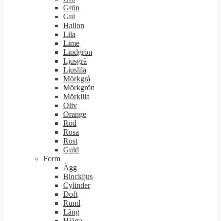
Grön
Gul
Hallon
Lila
Lime
Lindgrön
Ljusgrå
Ljuslila
Mörkgrå
Mörkgrön
Mörklila
Oliv
Orange
Röd
Rosa
Rost
Guld
Form
Ägg
Blockljus
Cylinder
Doft
Rund
Lång
Hjärta