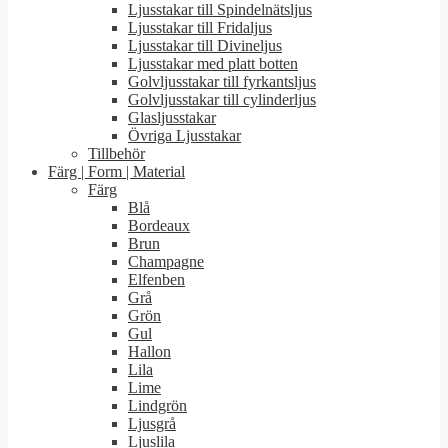
Ljusstakar till Spindelnätsljus
Ljusstakar till Fridaljus
Ljusstakar till Divineljus
Ljusstakar med platt botten
Golvljusstakar till fyrkantsljus
Golvljusstakar till cylinderljus
Glasljusstakar
Övriga Ljusstakar
Tillbehör
Färg | Form | Material
Färg
Blå
Bordeaux
Brun
Champagne
Elfenben
Grå
Grön
Gul
Hallon
Lila
Lime
Lindgrön
Ljusgrå
Ljuslila