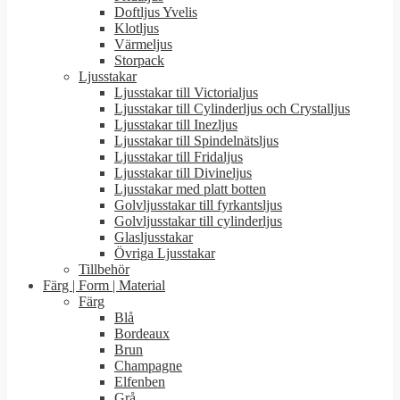
Doftljus Yvelis
Klotljus
Värmeljus
Storpack
Ljusstakar
Ljusstakar till Victorialjus
Ljusstakar till Cylinderljus och Crystalljus
Ljusstakar till Inezljus
Ljusstakar till Spindelnätsljus
Ljusstakar till Fridaljus
Ljusstakar till Divineljus
Ljusstakar med platt botten
Golvljusstakar till fyrkantsljus
Golvljusstakar till cylinderljus
Glasljusstakar
Övriga Ljusstakar
Tillbehör
Färg | Form | Material
Färg
Blå
Bordeaux
Brun
Champagne
Elfenben
Grå