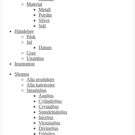
Material
Metall
Porslin
Silver
Stål
Händelser
Påsk
Jul
Datum
Grav
Utomhus
Inspiration
Shoppa
Alla produkter
Alla kategorier
Stearinljus
Äggljus
Cylinderljus
Crystalljus
Spindelnätsljus
Inezljus
Victorialjus
Divineljus
Fridaljus