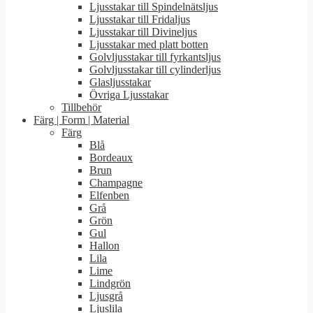
Ljusstakar till Spindelnätsljus
Ljusstakar till Fridaljus
Ljusstakar till Divineljus
Ljusstakar med platt botten
Golvljusstakar till fyrkantsljus
Golvljusstakar till cylinderljus
Glasljusstakar
Övriga Ljusstakar
Tillbehör
Färg | Form | Material
Färg
Blå
Bordeaux
Brun
Champagne
Elfenben
Grå
Grön
Gul
Hallon
Lila
Lime
Lindgrön
Ljusgrå
Ljuslila