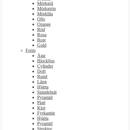
Mörkgrå
Mörkgrön
Mörklila
Oliv
Orange
Röd
Rosa
Rost
Guld
Form
Ägg
Blockljus
Cylinder
Doft
Rund
Lång
Hjärta
Spindelnät
Pyramid
Platt
Klot
Fyrkantig
Hjärta
Pyramid
Struktur