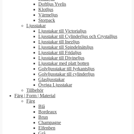
Doftljus Yvelis
Klotljus
Värmeljus
Storpack
Ljusstakar
Ljusstakar till Victorialjus
Ljusstakar till Cylinderljus och Crystalljus
Ljusstakar till Inezljus
Ljusstakar till Spindelnätsljus
Ljusstakar till Fridaljus
Ljusstakar till Divineljus
Ljusstakar med platt botten
Golvljusstakar till fyrkantsljus
Golvljusstakar till cylinderljus
Glasljusstakar
Övriga Ljusstakar
Tillbehör
Färg | Form | Material
Färg
Blå
Bordeaux
Brun
Champagne
Elfenben
Grå