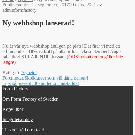
Publicerad den
12 september, 2017
29 mars, 2021
av
adminformfactory
Ny webbshop lanserad!
Nu är vår nya webbshop äntligen på plats! Det firar vi med ett
erbjudande –
10% rabatt
på alla ordrar hela september! Ange
rabattkod
STEARIN10
i kassan. (
OBS! rabattkoden gäller inte
längre
)
Kategori:
Nyheter
Inläggsnavigering
Föregående
Föreningar/Skolklasser som vill tjäna pengar!
inlägg:
Nästa
Tips på present till kunder och anställda!
inlägg:
Form Factory
Om Form Factory of Sweden
Köpvillkor
Integritetspolicy
Tips och råd om stearin