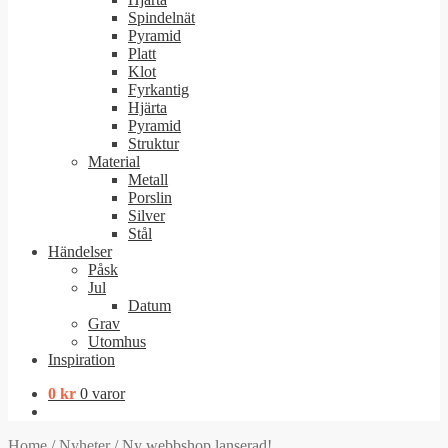
Spindelnät
Pyramid
Platt
Klot
Fyrkantig
Hjärta
Pyramid
Struktur
Material
Metall
Porslin
Silver
Stål
Händelser
Påsk
Jul
Datum
Grav
Utomhus
Inspiration
0
kr
0 varor
Home
/
Nyheter
/
Ny webbshop lanserad!