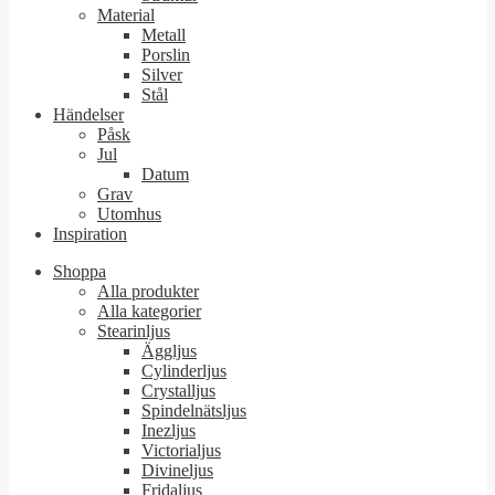
Material
Metall
Porslin
Silver
Stål
Händelser
Påsk
Jul
Datum
Grav
Utomhus
Inspiration
Shoppa
Alla produkter
Alla kategorier
Stearinljus
Äggljus
Cylinderljus
Crystalljus
Spindelnätsljus
Inezljus
Victorialjus
Divineljus
Fridaljus