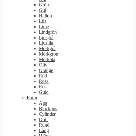
Grön
Gul
Hallon
Lila
Lime
Lindgrön
Ljusgrå
Ljuslila
Mörkgrå
Mörkgrön
Mörklila
Oliv
Orange
Röd
Rosa
Rost
Guld
Form
Ägg
Blockljus
Cylinder
Doft
Rund
Lång
Hjärta