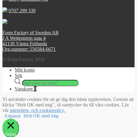
0707 299 339
Form Factory of Sweden AB
J A Wettergrens gata 4
42130 Västra Frölunda
Org.nummer: 556584-6671
© Form Factory 2026
Mitt konto
Sök
Products
search
Varukorg
0
Vi använder cookies för att ge dig den bästa upplevelsen. Genom att
klicka “Helt OK med mig”, så samtycker du till våra cookies. Läs
vår
integritets- och cookiepolicy.
Anpassa
Helt OK med mig
Stäng