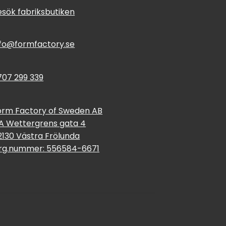
esök fabriksbutiken
nfo@formfactory.se
707 299 339
orm Factory of Sweden AB
 A Wettergrens gata 4
2130 Västra Frölunda
rg.nummer: 556584-6671