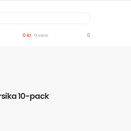
0
kr
0 varor
ersika 10-pack