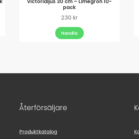
ck
Victorialjus 30 cm – Limegrön 10-
pack
230
kr
Handla
Återförsäljare
K
Produktkatalog
K