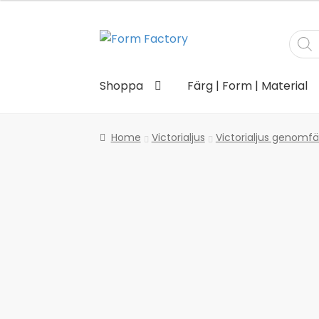
Produ
Hoppa
Hoppa
searc
till
till
navigering
innehåll
Shoppa
Färg | Form | Material
Home
Victorialjus
Victorialjus genomf