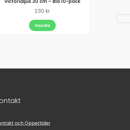
Victorialjus 30 cm – Blå 10-pack
230
kr
Handla
ontakt
ontakt och Öppettider