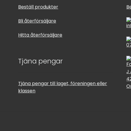
Beställ produkter
B
Bli återförsäljare
i
Hitta återförsäljare
0
Tjäna pengar
F
J
4
Tjäna pengar till laget, föreningen eller
O
klassen