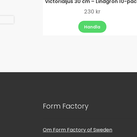
Victorialjus 30 cm – Lindgrön 10-pa
230
kr
Handla
Form Factory
Om Form Factory of Sweden