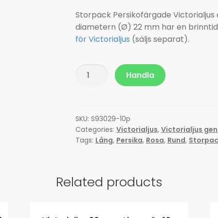
Storpack Persikofärgade Victorialjus
diametern (Ø) 22 mm har en brinntid
för Victorialjus
(säljs separat).
Victorialjus
Handla
30
cm
-
Persika
SKU:
S93029-10p
Categories:
Victorialjus
,
Victorialjus g
10-
Tags:
Lång
,
Persika
,
Rosa
,
Rund
,
Storpac
pack
quantity
Related products