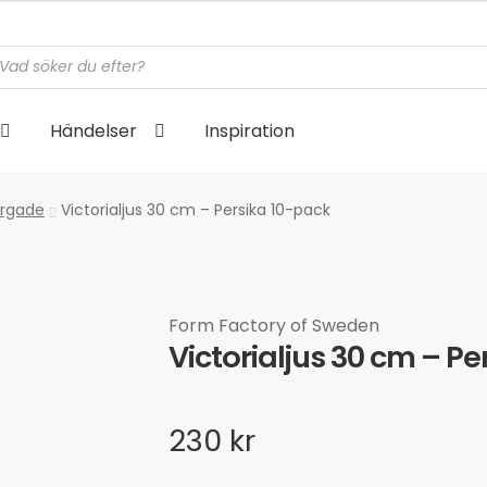
cts
h
Händelser
Inspiration
ärgade
Victorialjus 30 cm – Persika 10-pack
Form Factory of Sweden
Victorialjus 30 cm – P
230
kr