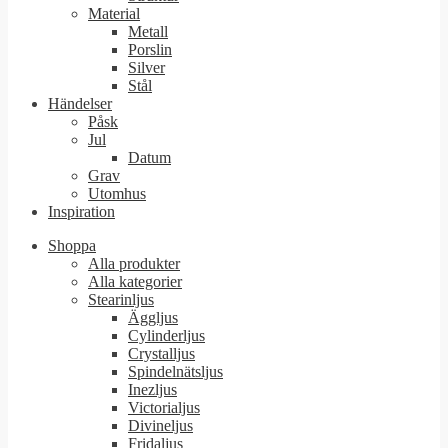
Material
Metall
Porslin
Silver
Stål
Händelser
Påsk
Jul
Datum
Grav
Utomhus
Inspiration
Shoppa
Alla produkter
Alla kategorier
Stearinljus
Äggljus
Cylinderljus
Crystalljus
Spindelnätsljus
Inezljus
Victorialjus
Divineljus
Fridaljus