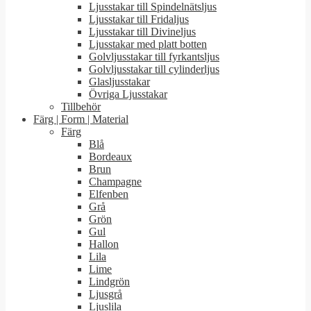
Ljusstakar till Spindelnätsljus
Ljusstakar till Fridaljus
Ljusstakar till Divineljus
Ljusstakar med platt botten
Golvljusstakar till fyrkantsljus
Golvljusstakar till cylinderljus
Glasljusstakar
Övriga Ljusstakar
Tillbehör
Färg | Form | Material
Färg
Blå
Bordeaux
Brun
Champagne
Elfenben
Grå
Grön
Gul
Hallon
Lila
Lime
Lindgrön
Ljusgrå
Ljuslila