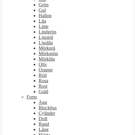
Grön
Gul
Hallon
Lila
Lime
Lindgrön
Ljusgrå
Ljuslila
Mörkgrå
Mörkgrön
Mörklila
Oliv
Orange
Röd
Rosa
Rost
Guld
Form
Ägg
Blockljus
Cylinder
Doft
Rund
Lång
Hjärta