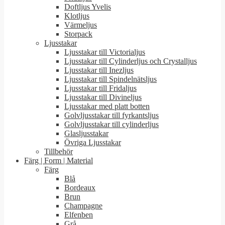
Doftljus Yvelis
Klotljus
Värmeljus
Storpack
Ljusstakar
Ljusstakar till Victorialjus
Ljusstakar till Cylinderljus och Crystalljus
Ljusstakar till Inezljus
Ljusstakar till Spindelnätsljus
Ljusstakar till Fridaljus
Ljusstakar till Divineljus
Ljusstakar med platt botten
Golvljusstakar till fyrkantsljus
Golvljusstakar till cylinderljus
Glasljusstakar
Övriga Ljusstakar
Tillbehör
Färg | Form | Material
Färg
Blå
Bordeaux
Brun
Champagne
Elfenben
Grå