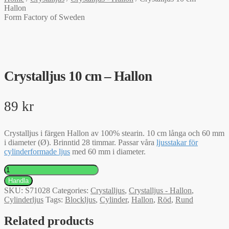
Hallon
Form Factory of Sweden
Crystalljus 10 cm – Hallon
89
kr
Crystalljus i färgen Hallon av 100% stearin. 10 cm långa och 60 mm
i diameter (Ø). Brinntid 28 timmar. Passar våra
ljusstakar för
cylinderformade ljus
med 60 mm i diameter.
Crystalljus
10
Handla
cm
SKU:
S71028
Categories:
Crystalljus
,
Crystalljus - Hallon
,
-
Cylinderljus
Tags:
Blockljus
,
Cylinder
,
Hallon
,
Röd
,
Rund
Hallon
quantity
Related products