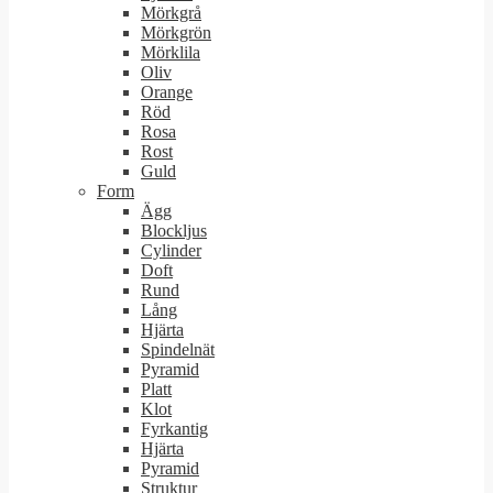
Mörkgrå
Mörkgrön
Mörklila
Oliv
Orange
Röd
Rosa
Rost
Guld
Form
Ägg
Blockljus
Cylinder
Doft
Rund
Lång
Hjärta
Spindelnät
Pyramid
Platt
Klot
Fyrkantig
Hjärta
Pyramid
Struktur