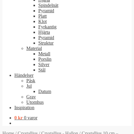
Spindelnät
Pyramid
Platt
Klot
Fyrkantig
Hjärta
Pyramid
Struktur
Material
Metall
Porslin
Silver
Stål
Händelser
Påsk
Jul
Datum
Grav
Utomhus
Inspiration
0
kr
0 varor
Home
/
Crystalljus
/
Crystalljus - Hallon
/
Crystalljus 10 cm –