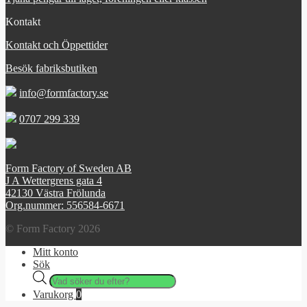
Kontakt
Kontakt och Öppettider
Besök fabriksbutiken
info@formfactory.se
0707 299 339
Form Factory of Sweden AB
J A Wettergrens gata 4
42130 Västra Frölunda
Org.nummer: 556584-6671
© Form Factory 2026
Mitt konto
Sök
Products
search
Varukorg
0