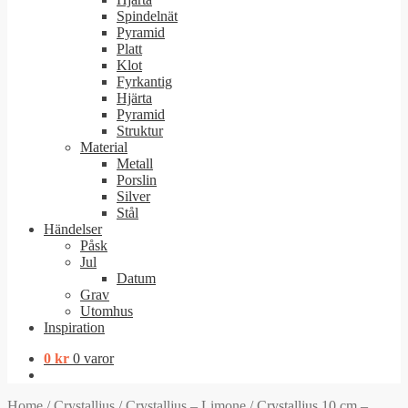
Spindelnät
Pyramid
Platt
Klot
Fyrkantig
Hjärta
Pyramid
Struktur
Material
Metall
Porslin
Silver
Stål
Händelser
Påsk
Jul
Datum
Grav
Utomhus
Inspiration
0
kr
0 varor
Home
/
Crystalljus
/
Crystalljus – Limone
/
Crystalljus 10 cm –