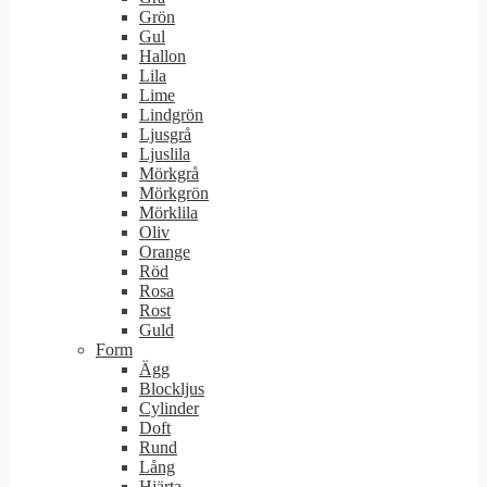
Grön
Gul
Hallon
Lila
Lime
Lindgrön
Ljusgrå
Ljuslila
Mörkgrå
Mörkgrön
Mörklila
Oliv
Orange
Röd
Rosa
Rost
Guld
Form
Ägg
Blockljus
Cylinder
Doft
Rund
Lång
Hjärta