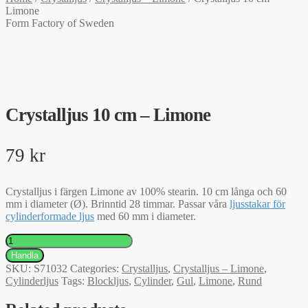
Limone
Form Factory of Sweden
Crystalljus 10 cm – Limone
79
kr
Crystalljus i färgen Limone av 100% stearin. 10 cm långa och 60
mm i diameter (Ø). Brinntid 28 timmar. Passar våra
ljusstakar för
cylinderformade ljus
med 60 mm i diameter.
Crystalljus
10
Handla
cm
SKU:
S71032
Categories:
Crystalljus
,
Crystalljus – Limone
,
–
Cylinderljus
Tags:
Blockljus
,
Cylinder
,
Gul
,
Limone
,
Rund
Limone
quantity