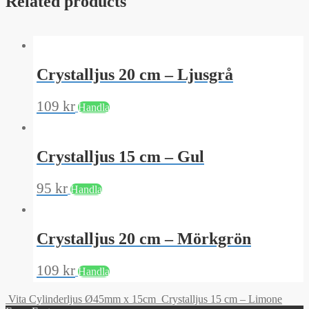
Related products
Crystalljus 20 cm – Ljusgrå
109
kr
Handla
Crystalljus 15 cm – Gul
95
kr
Handla
Crystalljus 20 cm – Mörkgrön
109
kr
Handla
Vita Cylinderljus Ø45mm x 15cm
Crystalljus 15 cm – Limone