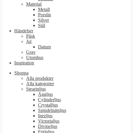
Material
Metall
Porslin
Silver
Stål
Händelser
Påsk
Jul
Datum
Grav
Utomhus
Inspiration
Shoppa
Alla produkter
Alla kategorier
Stearinljus
Äggljus
Cylinderljus
Crystalljus
Spindelnätsljus
Inezljus
Victorialjus
Divineljus
Fridaljus