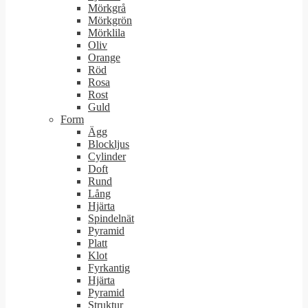
Mörkgrå
Mörkgrön
Mörklila
Oliv
Orange
Röd
Rosa
Rost
Guld
Form
Ägg
Blockljus
Cylinder
Doft
Rund
Lång
Hjärta
Spindelnät
Pyramid
Platt
Klot
Fyrkantig
Hjärta
Pyramid
Struktur