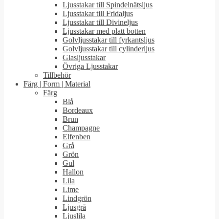
Ljusstakar till Spindelnätsljus
Ljusstakar till Fridaljus
Ljusstakar till Divineljus
Ljusstakar med platt botten
Golvljusstakar till fyrkantsljus
Golvljusstakar till cylinderljus
Glasljusstakar
Övriga Ljusstakar
Tillbehör
Färg | Form | Material
Färg
Blå
Bordeaux
Brun
Champagne
Elfenben
Grå
Grön
Gul
Hallon
Lila
Lime
Lindgrön
Ljusgrå
Ljuslila