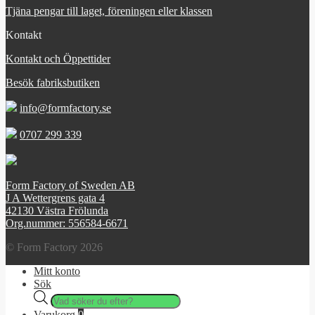
Tjäna pengar till laget, föreningen eller klassen
Kontakt
Kontakt och Öppettider
Besök fabriksbutiken
info@formfactory.se
0707 299 339
Form Factory of Sweden AB
J A Wettergrens gata 4
42130 Västra Frölunda
Org.nummer: 556584-6671
© Form Factory 2026
Mitt konto
Sök
Products
search
Varukorg
0