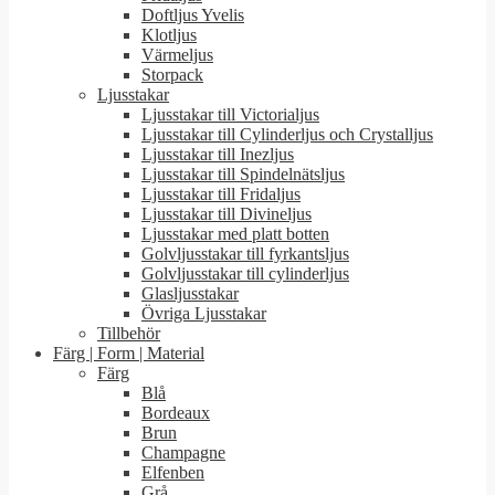
Doftljus Yvelis
Klotljus
Värmeljus
Storpack
Ljusstakar
Ljusstakar till Victorialjus
Ljusstakar till Cylinderljus och Crystalljus
Ljusstakar till Inezljus
Ljusstakar till Spindelnätsljus
Ljusstakar till Fridaljus
Ljusstakar till Divineljus
Ljusstakar med platt botten
Golvljusstakar till fyrkantsljus
Golvljusstakar till cylinderljus
Glasljusstakar
Övriga Ljusstakar
Tillbehör
Färg | Form | Material
Färg
Blå
Bordeaux
Brun
Champagne
Elfenben
Grå